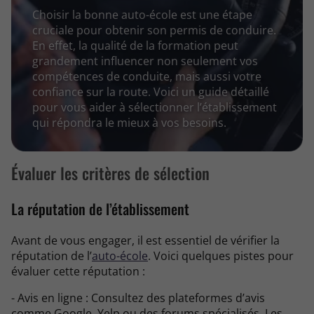
Choisir la bonne auto-école est une étape
cruciale pour obtenir son permis de conduire.
En effet, la qualité de la formation peut
grandement influencer non seulement vos
compétences de conduite, mais aussi votre
confiance sur la route. Voici un guide détaillé
pour vous aider à sélectionner l’établissement
qui répondra le mieux à vos besoins.
Évaluer les critères de sélection
La réputation de l’établissement
Avant de vous engager, il est essentiel de vérifier la
réputation de l’
auto-école
. Voici quelques pistes pour
évaluer cette réputation :
- Avis en ligne : Consultez des plateformes d’avis
comme Google, Yelp ou des forums spécialisés. Les