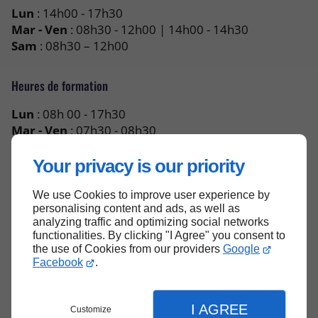
Lun
: 14h00 - 17h30
Mar - Ven
: 08h30 - 12h00 | 14h00 - 14h30
Sam
: 08h30 – 12h00
Heures de formation
Lun
: 08h 00 - 17h30
Mar - Ven
: 07h30 - 08h30
Sam
: 08h00 – 17h00
Your privacy is our priority
We use Cookies to improve user experience by
Haut de page
personalising content and ads, as well as
analyzing traffic and optimizing social networks
functionalities. By clicking "I Agree" you consent to
the use of Cookies from our providers
Google
Facebook
.
I AGREE
Customize